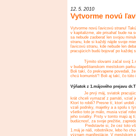
12. 5. 2010
Vytvorme novú ľav
Vytvorme novú ľavicovú stranu! Takú
v kapitalizme, ale prisahať bude na 
sa nebude zaoberať len svojou minu
stranu, kde si každý nájde svoje mies
ľavicovú stranu, kde nebude len debat
pracujúcich budú bojovať po každej s
Týmito slovami začal svoj 1
v budapeštianskom mestskom parku
Boli takí, čo prekvapene povedali, ž
chcú komunisti“! Boli aj takí, čo túto
Výňatok z 1.májového prejavu dr.
Je prvý máj, sviatok pracujú
krát chceli vymazať z pamäti, vziať j
Ktorí to robili? Presne tí, ktorí urobi
vzali podniky, majetky a a spolu s tým
všetko toto je málo, musia vziať robot
jeho sviatky. Prsty v tomto majú aj tí
budúcnosť, za svoje prežitie, zapreda
Predstavte si, že cez toto vš
1.máj je náš, robotníkov, lebo ho ch
význam manifestácie. V mestskom pa