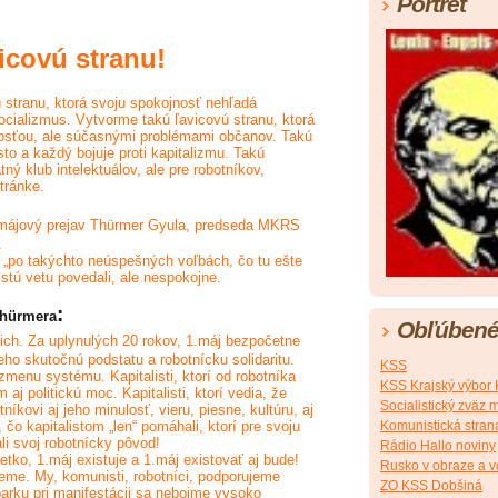
Portrét
icovú stranu!
 stranu, ktorá svoju spokojnosť nehľadá
socializmus. Vytvorme takú ľavicovú stranu, ktorá
losťou, ale súčasnými problémami občanov. Takú
to a každý bojuje proti kapitalizmu. Takú
ný klub intelektuálov, ale pre robotníkov,
tránke.
.májový prejav Thürmer Gyula, predseda MKRS
.
e „po takýchto neúspešných voľbách, čo tu ešte
 istú vetu povedali, ale nespokojne.
:
Thürmera
Obľúbené
cich. Za uplynulých 20 rokov, 1.máj bezpočetne
eho skutočnú podstatu a robotnícku solidaritu.
KSS
li zmenu systému. Kapitalisti, ktorí od robotníka
KSS Krajský výbor 
 aj politickú moc. Kapitalisti, ktorí vedia, že
Socialistický zväz 
níkovi aj jeho minulosť, vieru, piesne, kultúru, aj
, čo kapitalistom „len“ pomáhali, ktorí pre svoju
Komunistická stran
li svoj robotnícky pôvod!
Rádio Hallo noviny
etko, 1.máj existuje a 1.máj existovať aj bude!
Rusko v obraze a v
ceme. My, komunisti, robotníci, podporujeme
ZO KSS Dobšiná
rku pri manifestácii sa nebojme vysoko