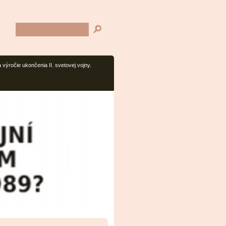
výročie ukončenia II. svetovej vojny.