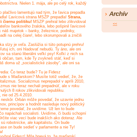
botníctva. Nielen 1. mája, ale po celý rok, každý
o plačlivo lamentujú nad tým, že ľavica prepadla
Archív
padla! Ľavicová strana MSZP prepadla!
Strana,
i čiernu politiku!
MSZP prehral lebo zlikvidoval
<<
ateľov bankového žraloka, lebo pošpinil ľavicové
 náš majetok – banky, železnice, podniky,
dli na celej čiare!, lebo skorumpovali a zničili
ka slzy je veľa. Zaslúžia si túto potupnú prehru!
ľutuj ich, oni hladovať nebudú. Ty áno, ale oni
v sa stanú liberálni veľkí psy! Koľkí z nich sa
š občan, tam, kde Ty zvykneš stáť, keď si
áš doma už „socialistické zásoby“, ale oni sa
edia: Čo teraz bude? Tu je Fidesz
bude s Maďarskom? Musíte totiž vedieť, že, že
italizmus. Socializmus neprepadol v apríli 2010,
lizmus nie teraz nechali prepadnúť, ale v roku
ynulých 8 rokov zlikvidovali republiku.
 nie od 25.4.2010.
 neskôr. Orbán môže povedať, že uzavrie jednu
ov, princípov a hodnôt nasleduje nový politický
eme povedať, že uvidíme. Už len to bude
čo napáchali socialisti. Uvidíme, či budú schopní
rčite viac vecí bude inakších ako doteraz. Ale
sú robotnícke, ale kapitalistu. On bude
ase on bude sedieť v parlamente a nie Ty!
a!
e vyhral Fidesz! Mňa hnevá to, že maďarskí