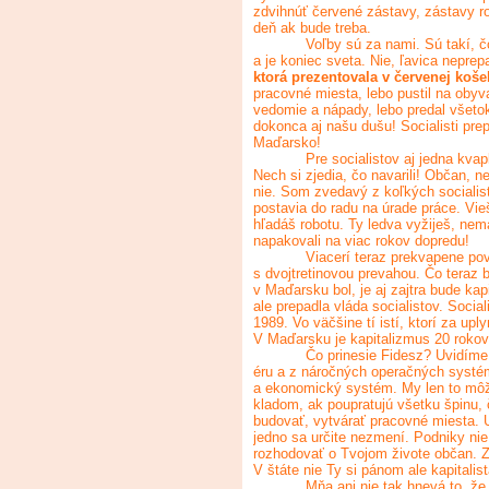
zdvihnúť červené zástavy, zástavy ro
deň ak bude treba.
Voľby sú za nami. Sú takí, č
a je koniec sveta. Nie, ľavica nepre
ktorá prezentovala v červenej košel
pracovné miesta, lebo pustil na obyv
vedomie a nápady, lebo predal všetok
dokonca aj našu dušu! Socialisti prepa
Maďarsko!
Pre socialistov aj jedna kvap
Nech si zjedia, čo navarili! Občan, ne
nie. Som zvedavý z koľkých socialisto
postavia do radu na úrade práce. Vie
hľadáš robotu. Ty ledva vyžiješ, nem
napakovali na viac rokov dopredu!
Viacerí teraz prekvapene pov
s dvojtretinovou prevahou. Čo teraz 
v Maďarsku bol, je aj zajtra bude kap
ale prepadla vláda socialistov. Socia
1989. Vo väčšine tí istí, ktorí za upl
V Maďarsku je kapitalizmus 20 rokov,
Čo prinesie Fidesz? Uvidíme
éru a z náročných operačných systém
a ekonomický systém. My len to môž
kladom, ak poupratujú všetku špinu, 
budovať, vytvárať pracovné miesta. U
jedno sa určite nezmení. Podniky nie 
rozhodovať o Tvojom živote občan. Z
V štáte nie Ty si pánom ale kapitalist
Mňa ani nie tak hnevá to, ž