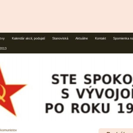
zvy
Kalendár akcii, podujatí
Stanoviská
Aktuálne
Kontakt
Spomienka na 
 2013
 komunistov