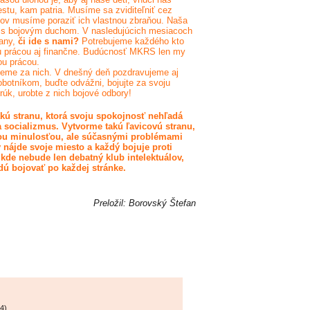
stu, kam patria. Musíme sa zviditeľniť cez
stov musíme poraziť ich vlastnou zbraňou. Naša
ná s bojovým duchom. V nasledujúcich mesiacoch
rany,
či ide s nami?
Potrebujeme každého kto
jou prácou aj finančne. Budúcnosť MKRS len my
ou prácou.
jeme za nich. V dnešný deň pozdravujeme aj
botníkom, buďte odvážni, bojujte za svoju
rúk, urobte z nich bojové odbory!
kú stranu, ktorá svoju spokojnosť nehľadá
a socializmus. Vytvorme takú ľavicovú stranu,
jou minulosťou, ale súčasnými problémami
 nájde svoje miesto a každý bojuje proti
 kde nebude len debatný klub intelektuálov,
dú bojovať po každej stránke.
Preložil: Borovský Štefan
04
)