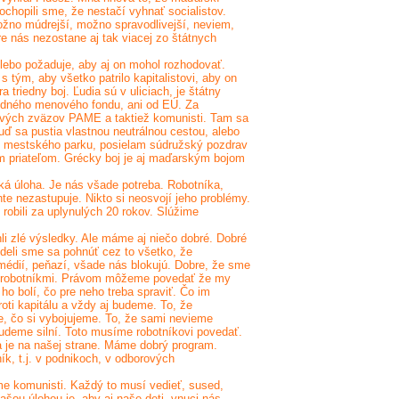
ochopili sme, že nestačí vyhnať socialistov.
 Možno múdrejší, možno spravodlivejší, neviem,
pre nás nezostane aj tak viacej zo štátnych
 lebo požaduje, aby aj on mohol rozhodovať.
 tým, aby všetko patrilo kapitalistovi, aby on
 triedny boj. Ľudia sú v uliciach, je štátny
rodného menového fondu, ani od EÚ. Za
rových zväzov PAME a taktiež komunisti. Tam sa
Buď sa pustia vlastnou neutrálnou cestou, alebo
 z mestského parku, posielam súdružský pozdrav
 priateľom. Grécky boj je aj maďarským bojom
á úloha. Je nás všade potreba. Robotníka,
te nezastupuje. Nikto si neosvojí jeho problémy.
robili za uplynulých 20 rokov. Slúžime
li zlé výsledky. Ale máme aj niečo dobré. Dobré
edeli sme sa pohnúť cez to všetko, že
z médií, peňazí, všade nás blokujú. Dobre, že sme
i, robotníkmi. Právom môžeme povedať že my
ho bolí, čo pre neho treba spraviť. Čo im
ti kapitálu a vždy aj budeme. To, že
še, čo si vybojujeme. To, že sami nevieme
budeme silní. Toto musíme robotníkovi povedať.
a je na našej strane. Máme dobrý program.
k, t.j. v podnikoch, v odborových
e komunisti. Každý to musí vedieť, sused,
Našou úlohou je, aby aj naše deti, vnuci nás