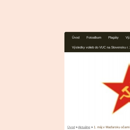
Úvod
Fotoalbum
Plagáty
Vý
Výsledky volieb do VUC na Slovensku r.
Úvod
»
Aktuálne
»
1. máj v Maďarsku očami