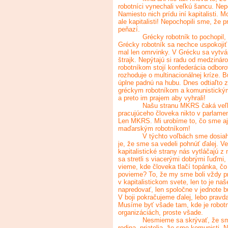
robotníci vynechali veľkú šancu. Nep
Namiesto nich prídu iní kapitalisti.
ale kapitalisti! Nepochopili sme, že 
peňazí.
Grécky robotník to pochopil,
Grécky robotník sa nechce uspokojiť s
mal len omrvinky. V Grécku sa vytvára
štrajk. Nepýtajú si radu od medziná
robotníkom stojí konfederácia odbo
rozhoduje o multinacionálnej kríze. 
úplne padnú na hubu. Dnes odtiaľto
gréckym robotníkom a komunistickým
a preto im prajem aby vyhrali!
Našu stranu MKRS čaká veľk
pracujúceho človeka nikto v parlamen
Len MKRS. Mi urobíme to, čo sme aj 
maďarským robotníkom!
V týchto voľbách sme dosiah
je, že sme sa vedeli pohnúť ďalej. V
kapitalistické strany nás vytláčajú 
sa stretli s viacerými dobrými ľuďm
vieme, kde človeka tlačí topánka, čo 
povieme? To, že my sme boli vždy pro
v kapitalistickom svete, len to je na
napredovať, len spoločne v jednote 
V boji pokračujeme ďalej, lebo pravd
Musíme byť všade tam, kde je robotní
organizáciách, proste všade.
Nesmieme sa skrývať, že sm
rodina, priatelia, že sme komunisti. 