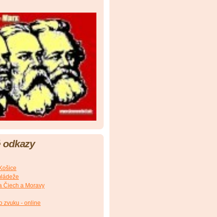
 odkazy
Košice
mládeže
a Čiech a Moravy
o zvuku - online