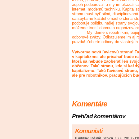
aspoň podporovali a my im ukázali ce
internet, modernú techniku. Kapitali
strana musí byť silná, disciplinova
sa spýtame každého nášho člena st
podporuje politiku našej strany svo
môžeme tvoriť dobrou a organizovan
My ideme s robotníkmi, boju
odborové zväzy. Odkazujeme im aj ro
pravdu! Zoberte odbory do vlastných 
Vytvorme novú ľavicovú stranu! Ta
v kapitalizme, ale prisahať bude n
ktorá sa nebude zaoberať len svo
občanov. Takú stranu, kde si každý
kapitalizmu. Takú ľavicovú stranu,
ale pre robotníkov, pracujúcich bu
Komentáre
Prehľad komentárov
Komunisti
(
Ladislav Košinár, Senica
,
13. 6. 2010
21: